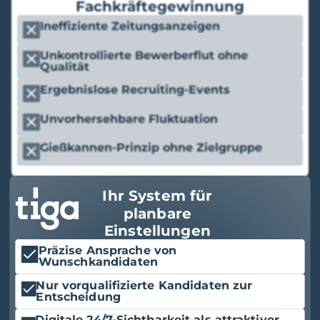
Fachkräftegewinnung
Ineffiziente Zeitungsanzeigen
Unkontrollierte Bewerberflut ohne
Qualität
Ergebnislose Recruiting-Events
Unvorhersehbare Fluktuation
Gießkannen-Prinzip ohne Zielgruppe
Ihr System für
planbare
Einstellungen
Präzise Ansprache von
Wunschkandidaten
Nur vorqualifizierte Kandidaten zur
Entscheidung