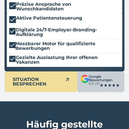
Präzise Ansprache von
Wunschkandidaten
Aktive Patientensteuerung
Digitale 24/7-Employer-Branding-
Aufklärung
Messbarer Motor für qualifizierte
Bewerbungen
Gezielte Auslastung Ihrer offenen
Vakanzen
Google
SITUATION
Bewertungen
BESPRECHEN
5,0
(91)
Häufig gestellte